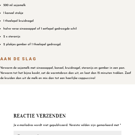
500 ml sojamelk
1 kaneel stokje
1 theelepel kruidnagel
halve verse sinaasappel of 1 eetlepel gedroogde schil
2 x steranijs
2 plakjes gember of 1 theelepel gedroogd.
AAN DE SLAG
Verwarm de sojamelk met sinaasappel, kaneel, kruidnagel, steranijs en gember in een pan.
Verwarm tot het bijna kookt, zet de warmtebron dan uit, en laat dan 15 minuten trekken. Zeef
de kruiden dan uit de melk en mix dan tot een heerlijke cappuccino!
REACTIE VERZENDEN
Je e-mailadres wordt niet gepubliceerd.
Vereiste velden zijn gemarkeerd met
*