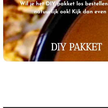
Wil je het DIY pakket los bestelle
natuurlijk ook! Kijk dan even 
DIY PAKKET