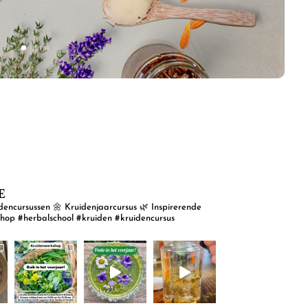
E
dencursussen
🌼 Kruidenjaarcursus
🌿 Inspirerende
shop
#herbalschool #kruiden #kruidencursus