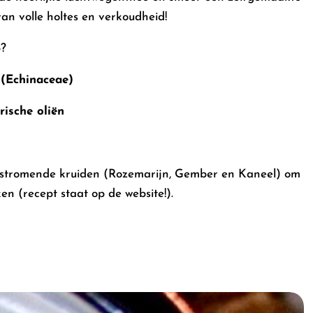
an volle holtes en verkoudheid!
?
(Echinaceae)
ische oliën
rstromende kruiden (Rozemarijn, Gember en Kaneel) om
n (recept staat op de website!).