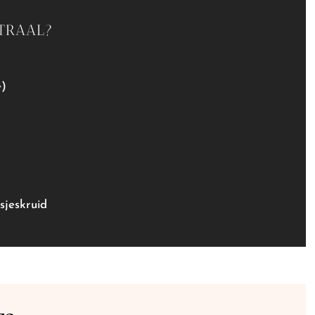
TRAAL?
e)
sjeskruid