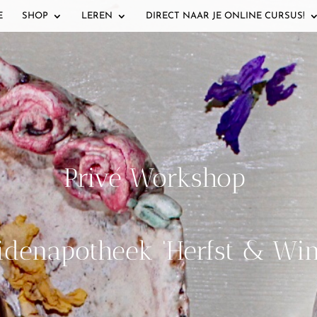
E
SHOP
LEREN
DIRECT NAAR JE ONLINE CURSUS!
Privé Workshop
idenapotheek ‘Herfst & Win