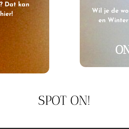
n? Dat kan
Wil je de w
hier!
en Winter
ON
SPOT ON!