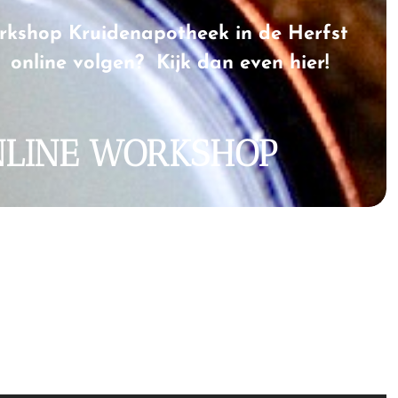
orkshop Kruidenapotheek in de Herfst
 online volgen? Kijk dan even hier!
LINE WORKSHOP