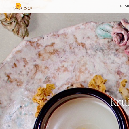
HOM
Kru