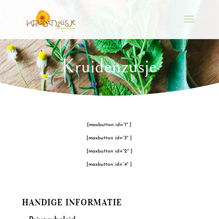
Kruidenzusje
[maxbutton id=”1″ ]
[maxbutton id=”3″ ]
[maxbutton id=”2″ ]
[maxbutton id=”4″ ]
HANDIGE INFORMATIE