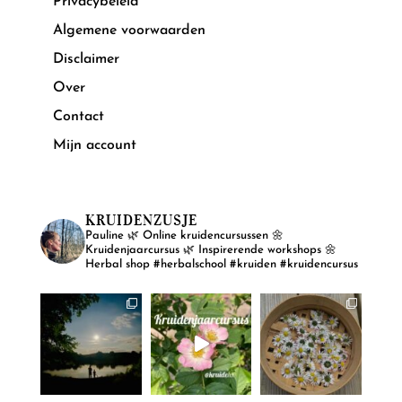
Privacybeleid
Algemene voorwaarden
Disclaimer
Over
Contact
Mijn account
KRUIDENZUSJE
Pauline
🌿 Online kruidencursussen
🌼
Kruidenjaarcursus
🌿 Inspirerende workshops
🌼
Herbal shop
#herbalschool #kruiden #kruidencursus