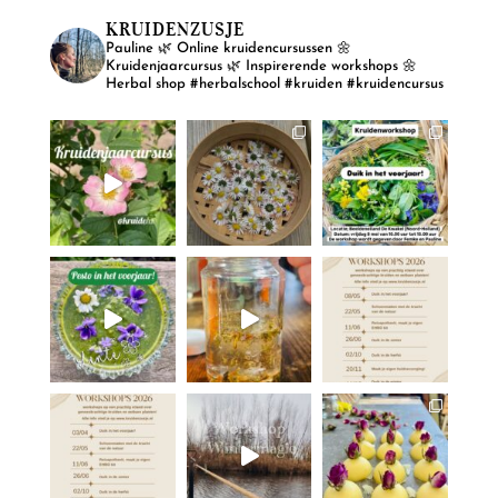
KRUIDENZUSJE
Pauline
🌿 Online kruidencursussen
🌼
Kruidenjaarcursus
🌿 Inspirerende workshops
🌼
Herbal shop
#herbalschool #kruiden #kruidencursus