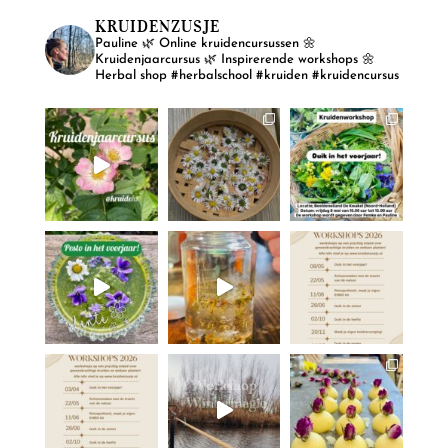
KRUIDENZUSJE
Pauline
🌿 Online kruidencursussen
🌼
Kruidenjaarcursus
🌿 Inspirerende workshops
🌼
Herbal shop
#herbalschool #kruiden #kruidencursus