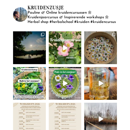
KRUIDENZUSJE
Pauline
🌿 Online kruidencursussen
🌼
Kruidenjaarcursus
🌿 Inspirerende workshops
🌼
Herbal shop
#herbalschool #kruiden #kruidencursus