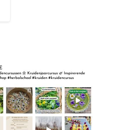
E
dencursussen
🌼 Kruidenjaarcursus
🌿 Inspirerende
shop
#herbalschool #kruiden #kruidencursus