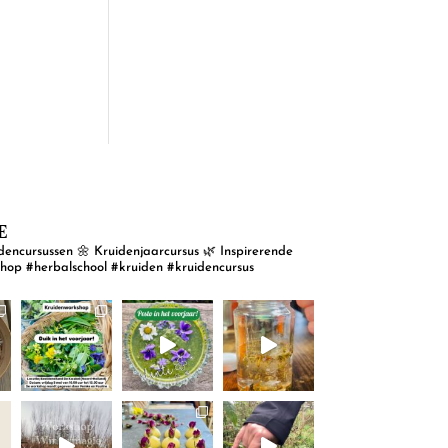
E
dencursussen
🌼 Kruidenjaarcursus
🌿 Inspirerende
shop
#herbalschool #kruiden #kruidencursus