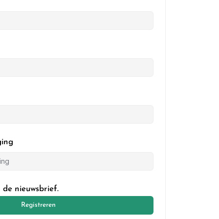
ging
 de nieuwsbrief.
Registreren