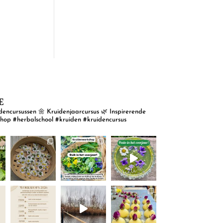
E
dencursussen
🌼 Kruidenjaarcursus
🌿 Inspirerende
shop
#herbalschool #kruiden #kruidencursus