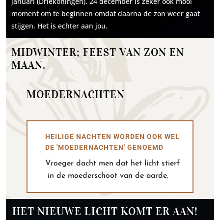
januari (Driekoningen). 24 december is zeker ook mooi
moment om te beginnen omdat daarna de zon weer gaat
stijgen. Het is echter aan jou.
MIDWINTER; FEEST VAN ZON EN
MAAN.
MOEDERNACHTEN
HEILIGE NACHTEN WORDEN OOK WEL
DE 'MOEDERNACHTEN' GENOEMD
Vroeger dacht men dat het licht stierf
in de moederschoot van de aarde.
HET NIEUWE LICHT KOMT ER AAN!