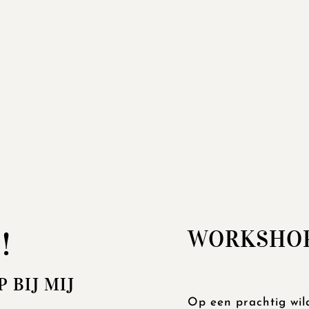
!
WORKSHOP
 BIJ MIJ
Op een prachtig wil